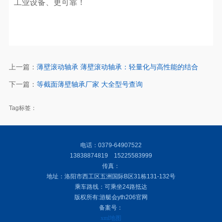
工业设备、更可靠！
上一篇：
薄壁滚动轴承 薄壁滚动轴承：轻量化与高性能的结合
下一篇：
等截面薄壁轴承厂家 大全型号查询
Tag标签：
电话：0379-64907522
13838874819 15225583999
传真：
地址：洛阳市西工区五洲国际B区31栋131-132号
乘车路线：可乘坐24路抵达
版权所有:游艇会yth206官网
备案号：
xml地图